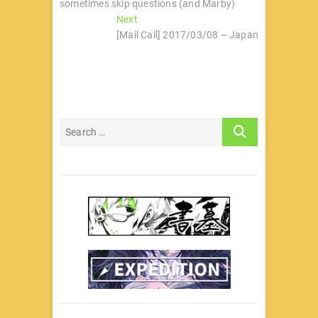
sometimes skip questions (and Marby)
导
Next
Next
post:
[Mail Call] 2017/03/08 – Japan
航