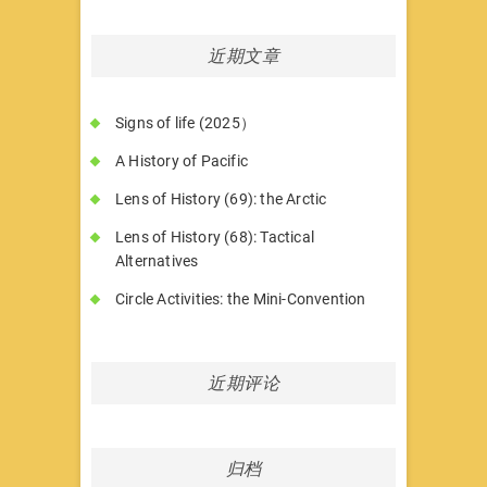
近期文章
Signs of life (2025）
A History of Pacific
Lens of History (69): the Arctic
Lens of History (68): Tactical
Alternatives
Circle Activities: the Mini-Convention
近期评论
归档