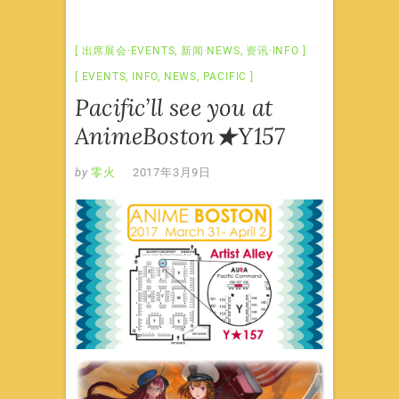
出席展会·EVENTS
,
新闻·NEWS
,
资讯·INFO
EVENTS
,
INFO
,
NEWS
,
PACIFIC
Pacific’ll see you at
AnimeBoston★Y157
by
零火
2017年3月9日