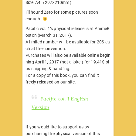
Size: A4（297×210mm）
I’ll hound Zero for some pictures soon
enough.
Pacific vol. 1’s physical release is at AnimeB
oston (March 31, 2017).
A limited number will be available for 20$ ea
ch at the convention.
Purchases will also be available online begin
ning April 1, 2017 (not a joke!) for 19.41$ pl
us shipping & handling.
For a copy of this book, you can find it
freely released on our site.
Pacific vol. 1 English
Version
If you would like to support us by
purchasing the physical version of this