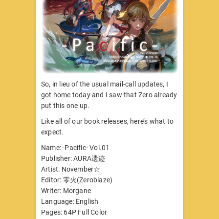
So, in lieu of the usual mail-call updates, I
got home today and I saw that Zero already
put this one up.
Like all of our book releases, here’s what to
expect.
Name: -Pacific- Vol.01
Publisher: AURA遗迹
Artist: November☆
Editor: 零火(Zeroblaze)
Writer: Morgane
Language: English
Pages: 64P Full Color