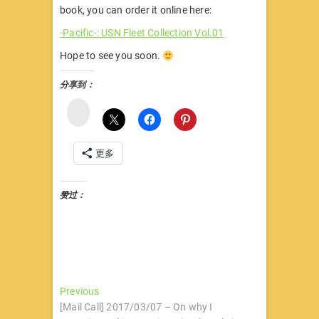
book, you can order it online here:
-Pacific-: USN Fleet Collection Vol.01
Hope to see you soon.
分享到：
微
博
更多
赞过：
文
Previous
Previous
post:
[Mail Call] 2017/03/07 – On why I
章