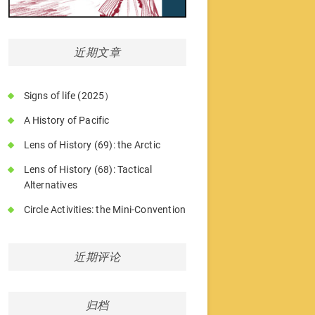
近期文章
Signs of life (2025）
A History of Pacific
Lens of History (69): the Arctic
Lens of History (68): Tactical
Alternatives
Circle Activities: the Mini-Convention
近期评论
归档