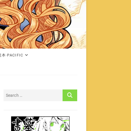
本·PACIFIC