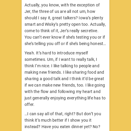
Actually, you know, with the exception of
Jer, the three of us are all not um, how
should I say it, great talkers? Iowa’s plenty
smart and Wisky’s pretty open too. Actually,
come to think of it, Jer’s really secretive.
You can’t ever know if she’s testing you or if
she’s telling you off or if she’s being honest…
Yeah. It’s hard to introduce myself
sometimes. Um, if I want to really talk, I
think I’m nice. I like talking to people and
making new friends. I like sharing food and
sharing a good talk and I think it’d be great
if we can make new friends, too. I like going
with the flow and following my heart and
just generally enjoying everything life has to
offer.
…I can say all of that, right? But don’t you
think it’s much better if I show you it
instead? Have you eaten dinner yet? No?