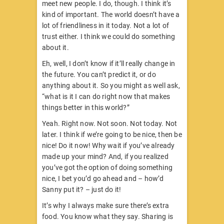
meet new people. I do, though. I think it’s
kind of important. The world doesn’t have a
lot of friendliness in it today. Not a lot of
trust either. I think we could do something
about it.
Eh, well, I don’t know if it’ll really change in
the future. You can’t predict it, or do
anything about it. So you might as well ask,
“what is it I can do right now that makes
things better in this world?”
Yeah. Right now. Not soon. Not today. Not
later. I think if we’re going to be nice, then be
nice! Do it now! Why wait if you’ve already
made up your mind? And, if you realized
you’ve got the option of doing something
nice, I bet you’d go ahead and – how’d
Sanny put it? – just do it!
It’s why I always make sure there’s extra
food. You know what they say. Sharing is