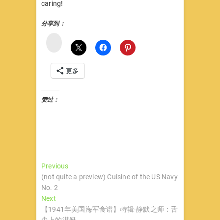
caring!
分享到：
微
博
更多
赞过：
文
Previous
Previous
post:
(not quite a preview) Cuisine of the US Navy
章
No. 2
导
Next
Next
post:
【1941年美国海军食谱】特辑·静默之师：舌
航