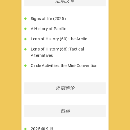
近期文章
Signs of life (2025）
A History of Pacific
Lens of History (69): the Arctic
Lens of History (68): Tactical
Alternatives
Circle Activities: the Mini-Convention
近期评论
归档
2025 年 9 月