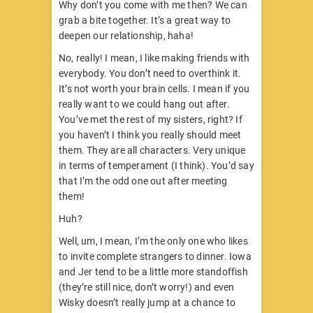
Why don’t you come with me then? We can
grab a bite together. It’s a great way to
deepen our relationship, haha!
No, really! I mean, I like making friends with
everybody. You don’t need to overthink it.
It’s not worth your brain cells. I mean if you
really want to we could hang out after.
You’ve met the rest of my sisters, right? If
you haven’t I think you really should meet
them. They are all characters. Very unique
in terms of temperament (I think). You’d say
that I’m the odd one out after meeting
them!
Huh?
Well, um, I mean, I’m the only one who likes
to invite complete strangers to dinner. Iowa
and Jer tend to be a little more standoffish
(they’re still nice, don’t worry!) and even
Wisky doesn’t really jump at a chance to