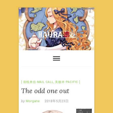
Skip
to
content
前线来信·MAIL CALL
,
美舰本·PACIFIC
The odd one out
by
Morgane
2018年5月23日