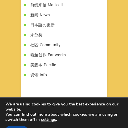
前线来信·Mail call
新闻·News
日本語の更新
未分类
社区·Community
粉丝创作·Fanworks
美舰本·Pacific
资讯·Info
We are using cookies to give you the best experience on our
website.
You can find out more about which cookies we are using or
书墓◇Circle Hon-haka
© 2026
| Designed
switch them off in
settings
.
by:
Theme Freesia
| Powered by:
WordPress