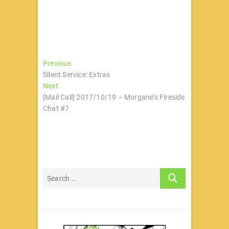
文
Previous
Previous
post:
Silent Service: Extras
章
Next
Next
导
post:
[Mail Call] 2017/10/19 – Morgane’s Fireside
Chat #7
航