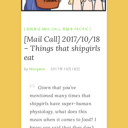
前线来信·MAIL CALL
,
美舰本·PACIFIC
[Mail Call] 2017/10/18
– Things that shipgirls
eat
by
Morgane
2017年10月18日
Given that you’ve
mentioned many times that
shipgirls have super-human
physiology, what does this
mean when it comes to food? I
know you said that they don’t