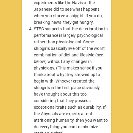
experiments like the Nazis or the
Japanese did to see what happens
when you starve a shipgirl. If you do,
breaking news: they get hungry.
STEC suspects that the deterioration in
performance is largely psychological
rather than physiological. Some
shipgirls basically live off of the worst
combination of diet and lifestyle (see
below) without any changes in
physiology. (This makes sense if you
think about why they showed up to
begin with. Whoever created the
shipgirls in the first place obviously
have thought about this too,
considering that they possess
exceptional traits such as durability. If
the Abyssals are experts at out-
attritioning humanity, then you want to
do everything you can to minimize