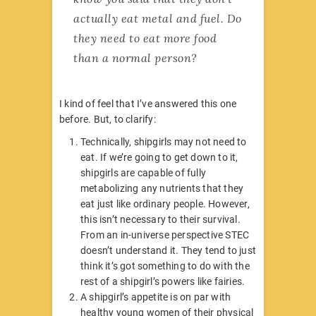
actually eat metal and fuel. Do
they need to eat more food
than a normal person?
I kind of feel that I’ve answered this one
before. But, to clarify:
Technically, shipgirls may not need to
eat. If we’re going to get down to it,
shipgirls are capable of fully
metabolizing any nutrients that they
eat just like ordinary people. However,
this isn’t necessary to their survival.
From an in-universe perspective STEC
doesn’t understand it. They tend to just
think it’s got something to do with the
rest of a shipgirl’s powers like fairies.
A shipgirl’s appetite is on par with
healthy young women of their physical