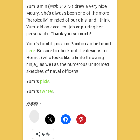
Yumi amin (由水アミン) drew a very nice
Maury. She’s always been one of the more
“heroically” minded of our girls, and I think
Yumi did an excellent job capturing her
personality.
Thank you so much!
Yumi’s tumblr post on Pacific can be found
here
. Be sure to check out the designs for
Hornet (who looks like a knife-throwing
ninja), as well as the numerous uniformed
sketches of naval officers!
Yumi’s
pixiv
.
Yumi’s
twitter
.
分享到：
微
博
更多