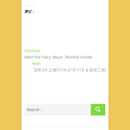
赞过：
文
Previous
Previous
post:
Meet the Fairy: Major ‘Blondie’ Hasler
章
Next
Next
导
post:
【08.29·上海CC16·Q10-11】& 宣传三则
航