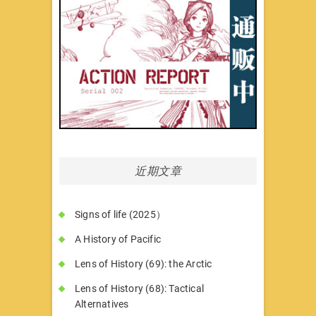
近期文章
Signs of life (2025）
A History of Pacific
Lens of History (69): the Arctic
Lens of History (68): Tactical
Alternatives