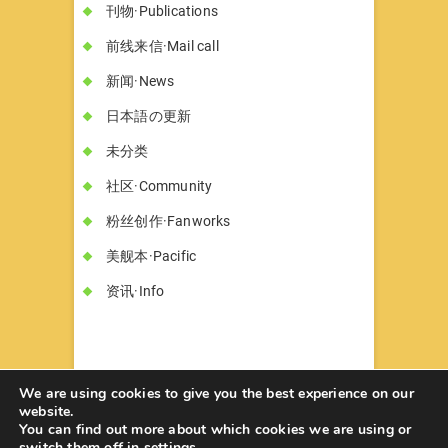
刊物·Publications
前线来信·Mail call
新闻·News
日本語の更新
未分类
社区·Community
粉丝创作·Fanworks
美舰本·Pacific
资讯·Info
We are using cookies to give you the best experience on our
website.
You can find out more about which cookies we are using or
书墓◇Circle Hon-haka
© 2026
| Designed
switch them off in
settings
.