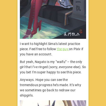
I want to highlight Sima’s latest practice
piece. Feel free to follow
the guy
on Pixiv if
you have an account.
But yeah, Nagato is my “waifu” – the only
girl that I’ve ringed (sorry, everyone else). So
you bet I’m super happy to see this piece.
Anyways. Hope you can see the
tremendous progress he’s made. It’s why
we sometimes go back to redraw our
shipgirls.