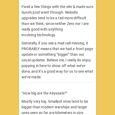
Fixed a few things with the site & made sure
Sune’s post went through. Website
upgrades tend to be a tad more difficult
than we think, since neither Zero nor I are
really good with anything
involving technology.
Generally, if you see a mail call missing, it
PROBABLY means that we had a front page
update or something “bigger” than our
usual updates. Believe me, I really do enjoy
popping in here to show off what we’ve
done, and it’s a good way for us to see what
we’ve made.
“How big are the Abyssals?”
Mostly very big. Smallest ones tend to be
bigger than modern warships and larger
ones seen so far are kilometers in size.