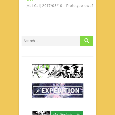
Next
导
post:
[Mail Call] 2017/03/10 – Prototype Iowa?
航