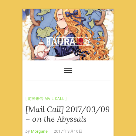
Skip
to
content
前线来信·MAIL CALL
[Mail Call] 2017/03/09
– on the Abyssals
by
Morgane
2017年3月10日