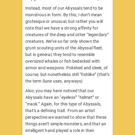
Instead, most of our Abyssals tend to be
monstrous in form. By this, I don’t mean
grotesque or unusual, but rather you will
note that we have a strong affinity for
creatures of the deep and other “legendary”
creatures. We’ve so far only shown the
grunt scouting units of the Abyssal fleet,
but in general, they tend to resemble
oversized whales or fish bedecked with
armor and weapons. Polished and sleek, of
course, but nonetheless still “fishlike” (that’s
the term Sune uses, anyways)
Also, you may have noticed that our
Abyssals have an “eyeless” “helmet” or
“mask.” Again, for this type of Abyssals,
that’s a defining trait. From an artist
perspective we wanted to show that these
things aren’t simple monsters, and that an
intelligent hand played a role in their