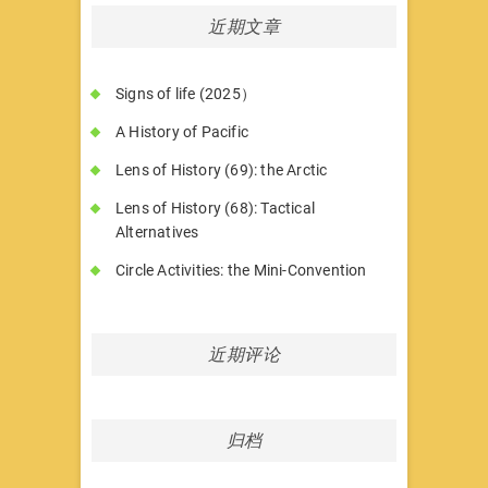
近期文章
Signs of life (2025）
A History of Pacific
Lens of History (69): the Arctic
Lens of History (68): Tactical
Alternatives
Circle Activities: the Mini-Convention
近期评论
归档