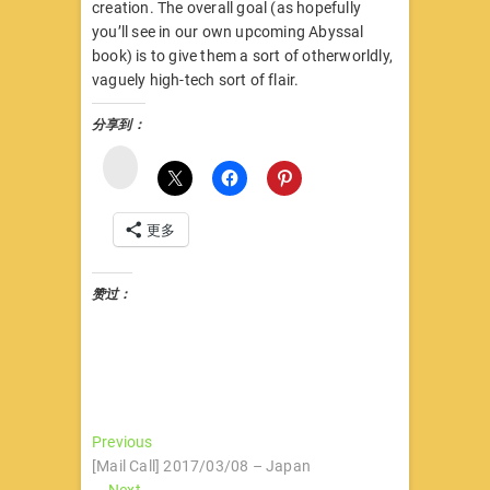
creation. The overall goal (as hopefully
you’ll see in our own upcoming Abyssal
book) is to give them a sort of otherworldly,
vaguely high-tech sort of flair.
分享到：
微
博
更多
赞过：
文
Previous
Previous
post:
[Mail Call] 2017/03/08 – Japan
章
Next