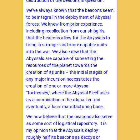
destruction of the beacons in question.
We’ve always known that the beacons seem
to be integral in the deployment of Abyssal
forces. We knew from prior experience,
including recollection from our shipgirls,
that the beacons allow for the Abyssals to
bring in stronger and more capable units
into the war. We also knew that the
Abyssals are capable of subverting the
resources of the planet towards the
creation of its units – the initial stages of
any major incursion necessitates the
creation of one or more Abyssal
“fortresses,” where the Abyssal Fleet uses
as a combination of headquarter and
eventually, a local manufacturing base.
We now believe that the beacons also serve
as some sort of logistical repository. It is
my opinion that the Abyssals deploy
roughly half its beacons as decoys or