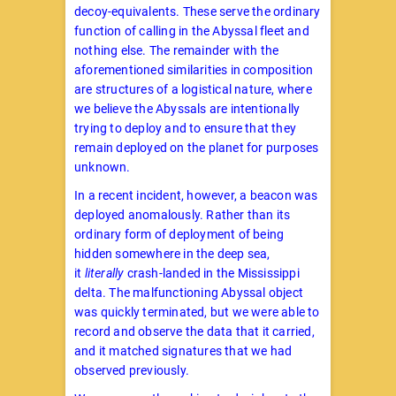
decoy-equivalents. These serve the ordinary
function of calling in the Abyssal fleet and
nothing else. The remainder with the
aforementioned similarities in composition
are structures of a logistical nature, where
we believe the Abyssals are intentionally
trying to deploy and to ensure that they
remain deployed on the planet for purposes
unknown.
In a recent incident, however, a beacon was
deployed anomalously. Rather than its
ordinary form of deployment of being
hidden somewhere in the deep sea,
it
literally
crash-landed in the Mississippi
delta. The malfunctioning Abyssal object
was quickly terminated, but we were able to
record and observe the data that it carried,
and it matched signatures that we had
observed previously.