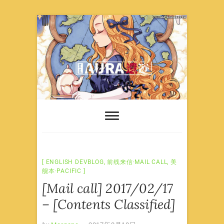
Skip
to
content
ENGLISH DEVBLOG
,
前线来信·MAIL CALL
,
美
舰本·PACIFIC
[Mail call] 2017/02/17
– [Contents Classified]