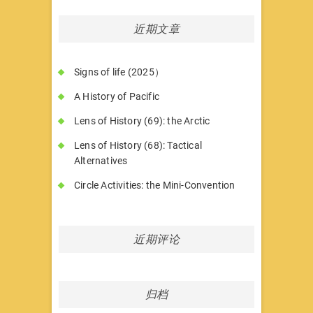
近期文章
Signs of life (2025）
A History of Pacific
Lens of History (69): the Arctic
Lens of History (68): Tactical
Alternatives
Circle Activities: the Mini-Convention
近期评论
归档