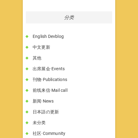
分类
English Devblog
中文更新
其他
出席展会·Events
刊物·Publications
前线来信·Mail call
新闻·News
日本語の更新
未分类
社区·Community