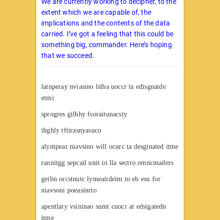
We are currently working to decipher, to the
extent which we are capable of, the
implications and the contents of the data
carried. I’ve got a feeling that this could be
something big, commander. Here’s hoping
that we succeed.
latnperay nviasino lslha uoccr ta edisgnatde
etmi
sprogres gilhhy fsoraitunacsty
ihghly tftirasnyasuco
alyntpear niavsino will ocurc ta desginated itme
rannitgg sepcail unit ot lla sectro omncmaders
geibn orcstnutc lymeaitdeim to eb esu for
niavsoni poeasinrto
apentlary vsininao sumt cuocr at edsigatedn
itme