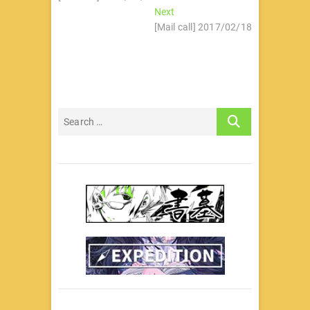
章
Next
Next
导
post:
[Mail call] 2017/02/18
航