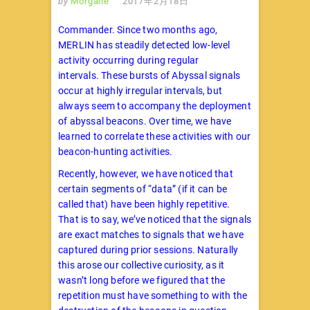
by
Morgane
2017年2月18日
Commander. Since two months ago,
MERLIN has steadily detected low-level
activity occurring during regular
intervals. These bursts of Abyssal signals
occur at highly irregular intervals, but
always seem to accompany the deployment
of abyssal beacons. Over time, we have
learned to correlate these activities with our
beacon-hunting activities.
Recently, however, we have noticed that
certain segments of “data” (if it can be
called that) have been highly repetitive.
That is to say, we’ve noticed that the signals
are exact matches to signals that we have
captured during prior sessions. Naturally
this arose our collective curiosity, as it
wasn’t long before we figured that the
repetition must have something to with the