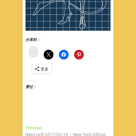
分享到：
微
博
更多
赞过：
文
Previous
Previous
post:
[Mail call] 2017/02/16 – New York Edition