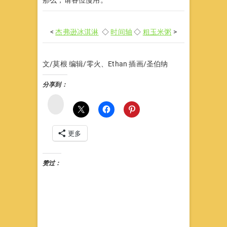
<
杰弗逊冰淇淋
◇
时间轴
◇
粗玉米粥
>
文/莫根 编辑/零火、Ethan 插画/圣伯纳
分享到：
微
博
更多
赞过：