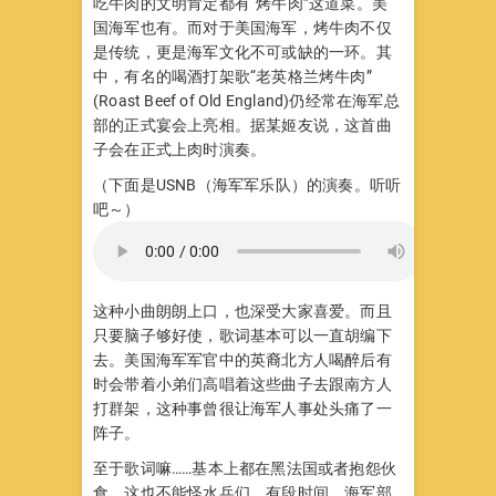
吃牛肉的文明肯定都有“烤牛肉”这道菜。美
国海军也有。而对于美国海军，烤牛肉不仅
是传统，更是海军文化不可或缺的一环。其
中，有名的喝酒打架歌“老英格兰烤牛肉”
(Roast Beef of Old England)仍经常在海军总
部的正式宴会上亮相。据某姬友说，这首曲
子会在正式上肉时演奏。
（下面是USNB（海军军乐队）的演奏。听听
吧～）
这种小曲朗朗上口，也深受大家喜爱。而且
只要脑子够好使，歌词基本可以一直胡编下
去。美国海军军官中的英裔北方人喝醉后有
时会带着小弟们高唱着这些曲子去跟南方人
打群架，这种事曾很让海军人事处头痛了一
阵子。
至于歌词嘛……基本上都在黑法国或者抱怨伙
食。这也不能怪水兵们。有段时间，海军部