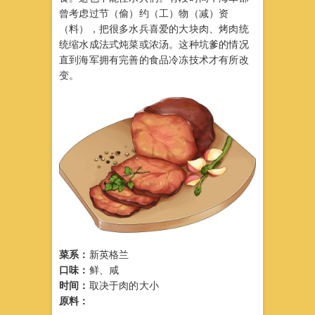
曾考虑过节（偷）约（工）物（减）资
（料），把很多水兵喜爱的大块肉、烤肉统
统缩水成法式炖菜或浓汤。这种坑爹的情况
直到海军拥有完善的食品冷冻技术才有所改
变。
菜系：
新英格兰
口味：
鲜、咸
时间：
取决于肉的大小
原料：