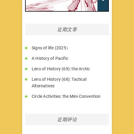
近期文章
Signs of life (2025）
A History of Pacific
Lens of History (69): the Arctic
Lens of History (68): Tactical
Alternatives
Circle Activities: the Mini-Convention
近期评论