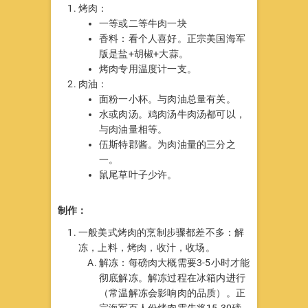
烤肉：
一等或二等牛肉一块
香料：看个人喜好。正宗美国海军
版是盐+胡椒+大蒜。
烤肉专用温度计一支。
肉油：
面粉一小杯。与肉油总量有关。
水或肉汤。鸡肉汤牛肉汤都可以，
与肉油量相等。
伍斯特郡酱。为肉油量的三分之
一。
鼠尾草叶子少许。
制作：
一般美式烤肉的烹制步骤都差不多：解
冻，上料，烤肉，收汁，收场。
解冻：每磅肉大概需要3-5小时才能
彻底解冻。解冻过程在冰箱内进行
（常温解冻会影响肉的品质）。正
宗海军百人份烤肉需先将15-30磅