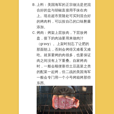
上料：美国海军的正宗做法是把混
合好的盐与胡椒直接用手抹在肉
上。现在超市里随处可买到混合好
的烤肉料，可以按自己的口味酌量
添加。
烤肉：烤架上层放肉，下层放烤
盘，接下的肉油要用来做肉汁
（gravy）。上架时别忘了让肥的
那面朝上，否则会烤得又难看又难
吃。就算要烤的肉很多，也要保证
肉之间没有上下重叠。自家烤肉
时，一般会顺便塞些土豆蔬菜之类
的配菜一起烤，但二战的美国海军
一般会专门用一个小号烤箱烤那些
东西。