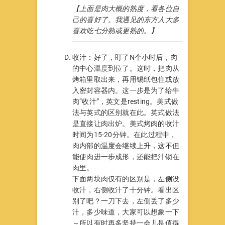
【上面是肉大概的熟度，看各位自
己的喜好了。我遇见的东方人大多
喜欢吃七分熟或更熟的。】
收汁：好了，盯了N个小时后，肉
的中心温度到位了。这时，把肉从
烤箱里取出来，再用锡纸包住或放
入密封容器内。这一步是为了给牛
肉“收汁”，英文是resting。美式做
法与英式的区别就在此。英式做法
是直接让肉出炉。美式烤肉的收汁
时间为15-20分钟。在此过程中，
肉内部的温度会继续上升，这不但
能使肉进一步成形，还能把汁锁在
肉里。
下面两块肉仅有的区别是，左侧没
收汁，右侧收汁了十分钟。看出区
别了吧？一刀下去，左侧丢了多少
汁，多少味道，大家可以想象一下
～所以有时再多坚持一会儿是值得