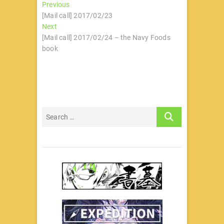
文
Previous
Previous
post:
[Mail call] 2017/02/23
章
Next
Next
导
post:
[Mail call] 2017/02/24 – the Navy Foods
book
航