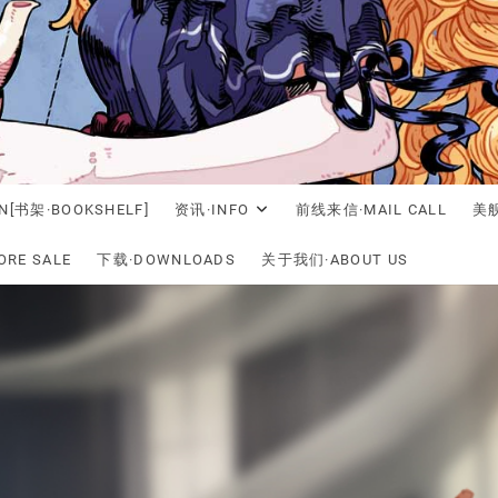
N[书架·BOOKSHELF]
资讯·INFO
前线来信·MAIL CALL
美舰
RE SALE
下载·DOWNLOADS
关于我们·ABOUT US