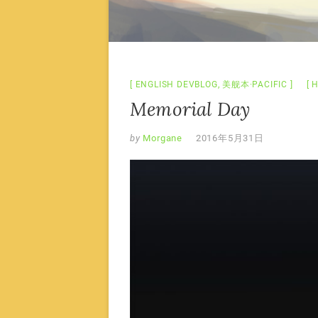
ENGLISH DEVBLOG
,
美舰本·PACIFIC
H
Memorial Day
by
Morgane
2016年5月31日