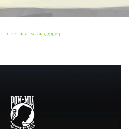
ISTORICAL INSPIRATIONS
,
美舰本