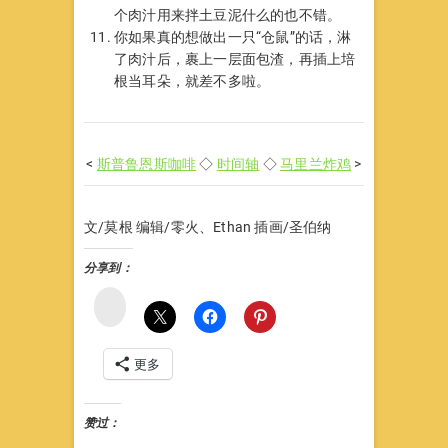
个肉汁用来拌土豆泥什么的也不错。
你如果真的想做出一只“仓鼠”的话，淋
了肉汁后，裹上一层面包渣，再插上培
根当耳朵，就差不多啦。
<
斯普鲁恩斯咖啡
◇
时间轴
◇
马里兰炸鸡
>
文/莫根 编辑/零火、Ethan 插画/圣伯纳
分享到：
微
博
更多
赞过：