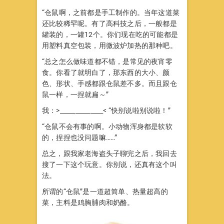
“仓鼠啊，之前都是手工制作的。当年这道菜
还比较稀罕呢。有了高科技之后，一般都是
罐装的，一罐12个。你们现在吃的可能都是
用塑料真空包装，用微波炉加热的那种吧。
“总之怎么做味道都不错，是常见的夜宵零
食。你看了就明白了，那东西的大小、颜
色、形状、手感都跟仓鼠差不多。而且跟仓
鼠一样，一捏就扁～”
我：>______________< “快别说啦别说啦！”
“仓鼠不会有事的啊。小动物浑身都是软软
的，捏捏也没问题嘛……”
总之，跟我家老海盗头子聊完之后，我回去
搜了一下这个玩意。你别说，还真有这个叫
法。
所谓的“仓鼠”是一道超简单、热量超高的
菜，主料是鸡胸脯肉和奶酪。