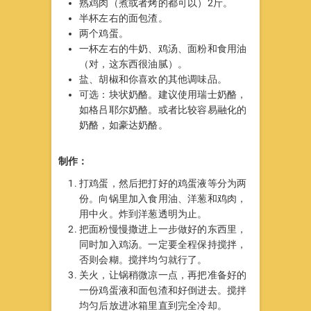
熟鸡肉（煮或者烤的都可以）2斤。
半杯左右的面包渣。
两个鸡蛋。
一杯左右的牛奶、鸡汤、面粉和食用油
（对，这东西很油腻）。
盐、胡椒和你喜欢的其他调味品。
可选：块状奶酪。建议使用瑞士奶酪，
如格吕耶尔奶酪。或者比较容易融化的
奶酪，如豪达奶酪。
制作：
打鸡蛋，然后把打好的鸡蛋液等分为两
份。向锅里加入食用油、洋葱和鸡肉，
用中火。炸到洋葱透明为止。
把面粉慢慢撒进上一步做好的东西里，
同时加入鸡汤。一定要全程保持搅拌，
否则会糊。搅拌均匀就行了。
关火，让锅稍微凉一点，再把准备好的
一份鸡蛋液和面包渣和好倒进去。搅拌
均匀后放进冰箱里直到完全冷却。