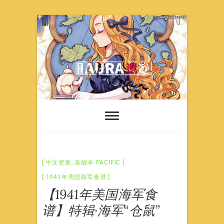
Skip
to
content
中文更新
,
美舰本·PACIFIC
1941年美国海军食谱
【1941年美国海军食
谱】特辑·海军“仓鼠”