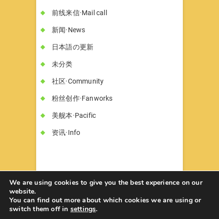
前线来信·Mail call
新闻·News
日本語の更新
未分类
社区·Community
粉丝创作·Fanworks
美舰本·Pacific
资讯·Info
We are using cookies to give you the best experience on our
website.
You can find out more about which cookies we are using or
书墓◇Circle Hon-haka
© 2026
| Designed
switch them off in
settings
.
by:
Theme Freesia
| Powered by:
WordPress