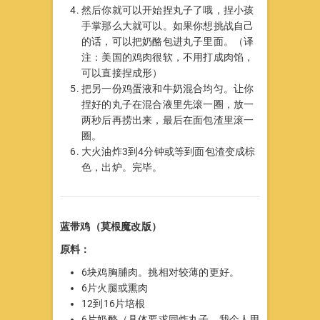
然后你就可以开始捏丸子了哦，捏小孩
手掌那么大就可以。如果你想挑战自己
的话，可以把奶酪包进丸子里面。（译
注：美国的鸡肉很软，不用打成肉馅，
可以直接捏成形）
把另一份鸡蛋液和牛奶混合均匀。让你
捏好的丸子在混合液里先滚一圈，放一
两秒后再捞出来，最后在面包渣里滚一
圈。
大火油炸3到4分钟或等到面包渣变成棕
色，出炉。完毕。
蓝带鸡（莫根魔改版）
原料：
6块鸡胸脯肉。挑相对较薄的更好。
6片火腿或熏肉
12到16片培根
6片奶酪（具体要求同炸丸子。我个人用