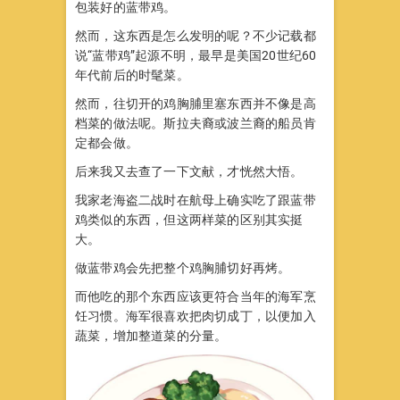
包装好的蓝带鸡。
然而，这东西是怎么发明的呢？不少记载都
说“蓝带鸡”起源不明，最早是美国20世纪60
年代前后的时髦菜。
然而，往切开的鸡胸脯里塞东西并不像是高
档菜的做法呢。斯拉夫裔或波兰裔的船员肯
定都会做。
后来我又去查了一下文献，才恍然大悟。
我家老海盗二战时在航母上确实吃了跟蓝带
鸡类似的东西，但这两样菜的区别其实挺
大。
做蓝带鸡会先把整个鸡胸脯切好再烤。
而他吃的那个东西应该更符合当年的海军烹
饪习惯。海军很喜欢把肉切成丁，以便加入
蔬菜，增加整道菜的分量。