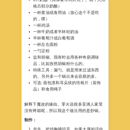
格吕耶尔奶酪）
一杯黄油或食用油（放心这个不是吃
的，噗）
一杯鸡汤
一杯牛奶或者半杯轻奶油
半杯葡萄汁或白葡萄酒
一杯左右面粉
一勺淀粉
盐和胡椒。我有时会用各种奇葩调味
品，比如孜然胡椒粉什么的。
特殊工具：漏勺。就是用来过滤东西
的。另外多一个锅出来会容易的多。
可选: 面包渣和耳朵状的培根片（装饰
品）和食用绳子
解释下魔改的缘由。零火说很多亚洲人家里
没有烤箱呢，所以我这个做法用的是炒锅。
制作：
首先，把鸡胸脯切开。如果太厚的话你