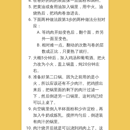
在卷好的肉的表面抹一层面粉和调料。
把黄油或食用油加入锅里，用中火。油
烧热后，把鸡肉卷放进去。
下面两种做法跟第3步的两种做法分别对
应：
等鸡肉开始变色后，翻个面，炸另
外一面至变色。
相对难一点。翻动的次数与卷的层
数成正比，只要熟了就行。
大概5分钟后，加入鸡汤和葡萄酒。把火
力改为小火，盖上锅盖，炖20分钟左
右。
准备好第二口锅。因为之前用的是小
火，所以应该还有不少肉汁。把鸡捞出
来后，把锅里面的剩下的肉汁过滤一
下，然后倒进另一口锅里。这时鸡已经
可以上桌了。
向空碗里倒入半杯面粉和少许淀粉，再
加入牛奶或炼乳。搅拌均匀后，倒进装
有肉汁的锅里。
肉汁烧开后就是可以浇到鸡肉上了。这