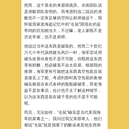
然而，这个菜名的来源很诡异。水面部队说
是潜艇部队发明的。而考虑到连二战后的潜
艇也不一定有足够的空间让厨师做这个，我
怀疑我家老海盗记忆中的“仓鼠”跟现在的蓝
带鸡的区别相当大，不过嘛，老人家既不是
历史学家，也不是厨师。
他说过当年这东西是罐装的。然而二十世纪
六七十年代虽然罐头风行一时，海军尝试用
罐头改善伙食也不是不可能，但既然这东西
里有奶酪，想必罐装不会太容易。根据我的
推测，海军更有可能把这东西真空包装后就
直接丢上了船。考虑到那时真空包装的食物
确实都装在各式各样的瓶瓶罐罐里，而老海
盗不是炊事员，估计也不太了解这种细节，
以为这东西是装在罐子里的也不是不可能
呢。
而且，无论如何，“仓鼠”确实是当代美国海
军的菜肴之一。我问过我父亲那辈人，他们
都说“仓鼠”就是指塞了奶酪或者其他东西再