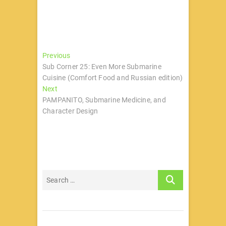
文
Previous
Previous
post:
Sub Corner 25: Even More Submarine
章
Cuisine (Comfort Food and Russian edition)
导
Next
Next
post:
PAMPANITO, Submarine Medicine, and
航
Character Design