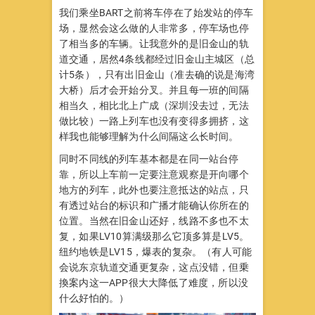
我们乘坐BART之前将车停在了始发站的停车
场，显然会这么做的人非常多，停车场也停
了相当多的车辆。让我意外的是旧金山的轨
道交通，居然4条线都经过旧金山主城区（总
计5条），只有出旧金山（准去确的说是海湾
大桥）后才会开始分叉。并且每一班的间隔
相当久，相比北上广成（深圳没去过，无法
做比较）一路上列车也没有变得多拥挤，这
样我也能够理解为什么间隔这么长时间。
同时不同线的列车基本都是在同一站台停
靠，所以上车前一定要注意观察是开向哪个
地方的列车，此外也要注意抵达的站点，只
有透过站台的标识和广播才能确认你所在的
位置。当然在旧金山还好，线路不多也不太
复，如果LV10算满级那么它顶多算是LV5。
纽约地铁是LV15，爆表的复杂。（有人可能
会说东京轨道交通更复杂，这点没错，但乗
換案内这一APP很大大降低了难度，所以没
什么好怕的。）