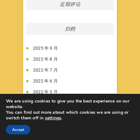
近期评论
归档
2025 年 9 月
2022 年 8 月
2022 年 7 月
2022 年 6 月
2022 年 5 月
We are using cookies to give you the best experience on our
2022 年 4 月
website.
You can find out more about which cookies we are using or
2022 年 3 月
switch them off in
settings
.
2022 年 2 月
Accept
2022 年 1 月