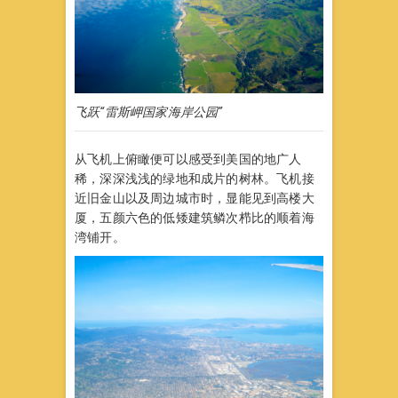
飞跃“雷斯岬国家海岸公园”
从飞机上俯瞰便可以感受到美国的地广人
稀，深深浅浅的绿地和成片的树林。飞机接
近旧金山以及周边城市时，显能见到高楼大
厦，五颜六色的低矮建筑鳞次栉比的顺着海
湾铺开。