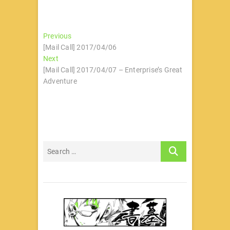
文
Previous
Previous
post:
[Mail Call] 2017/04/06
章
Next
Next
导
post:
[Mail Call] 2017/04/07 – Enterprise’s Great
Adventure
航